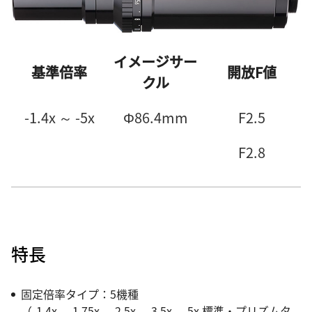
イメージサー
基準倍率
開放F値
クル
-1.4x ～ -5x
Φ86.4mm
F2.5
F2.8
特長
固定倍率タイプ：5機種
（-1.4x、-1.75x、-2.5x、-3.5x、-5x 標準・プリズムタ