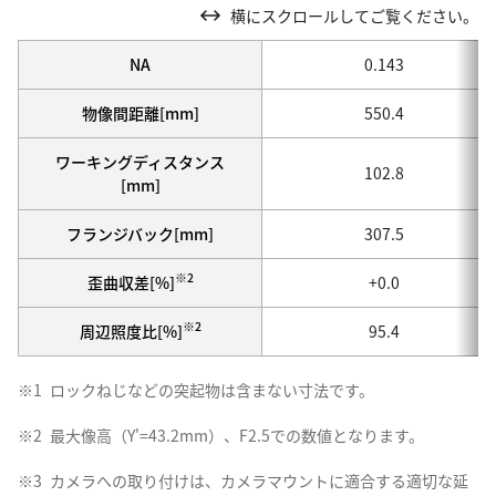
横にスクロールしてご覧ください。
NA
0.143
物像間距離[mm]
550.4
ワーキングディスタンス
102.8
[mm]
フランジバック[mm]
307.5
※2
歪曲収差[%]
+0.0
※2
周辺照度比[%]
95.4
※1
ロックねじなどの突起物は含まない寸法です。
※2
最大像高（Y'=43.2mm）、F2.5での数値となります。
※3
カメラへの取り付けは、カメラマウントに適合する適切な延