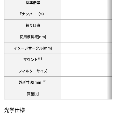
基準倍率
-
Fナンバー（∞）
絞り目盛
使用波長域[nm]
イメージサークル[mm]
※3
マウント
フィルターサイズ
※1
外形寸法[mm]
質量[g]
光学仕様