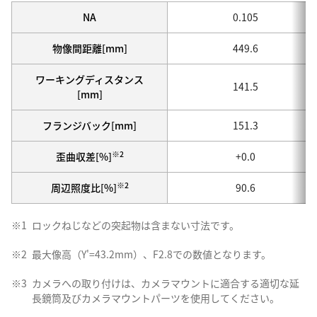
NA
0.105
物像間距離[mm]
449.6
ワーキングディスタンス
141.5
[mm]
フランジバック[mm]
151.3
※2
歪曲収差[%]
+0.0
※2
周辺照度比[%]
90.6
※1
ロックねじなどの突起物は含まない寸法です。
※2
最大像高（Y'=43.2mm）、F2.8での数値となります。
※3
カメラへの取り付けは、カメラマウントに適合する適切な延
長鏡筒及びカメラマウントパーツを使用してください。