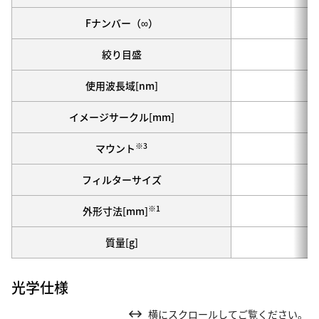
Fナンバー（∞）
絞り目盛
使用波長域[nm]
イメージサークル[mm]
※3
マウント
フィルターサイズ
※1
外形寸法[mm]
質量[g]
光学仕様
横にスクロールしてご覧ください。