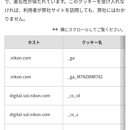
で、匿名性が保たれています。このクッキーを受け入れな
ければ、利用者が弊社サイトを訪問しても、弊社にはわか
りません。
横にスクロールしてご覧ください。
ホスト
クッキー名
G
.nikon.com
_ga
分
G
.nikon.com
_ga_M7NZ8MR782
ス
ユ
digital-sol.nikon.com
_cs_id
る
ユ
digital-sol.nikon.com
_cs_s
録